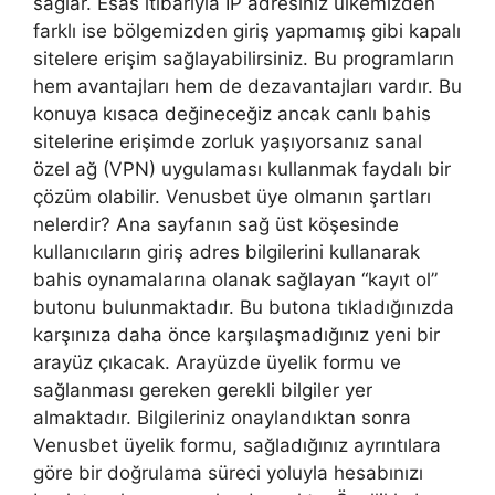
sağlar. Esas itibarıyla IP adresiniz ülkemizden
farklı ise bölgemizden giriş yapmamış gibi kapalı
sitelere erişim sağlayabilirsiniz. Bu programların
hem avantajları hem de dezavantajları vardır. Bu
konuya kısaca değineceğiz ancak canlı bahis
sitelerine erişimde zorluk yaşıyorsanız sanal
özel ağ (VPN) uygulaması kullanmak faydalı bir
çözüm olabilir. Venusbet üye olmanın şartları
nelerdir? Ana sayfanın sağ üst köşesinde
kullanıcıların giriş adres bilgilerini kullanarak
bahis oynamalarına olanak sağlayan “kayıt ol”
butonu bulunmaktadır. Bu butona tıkladığınızda
karşınıza daha önce karşılaşmadığınız yeni bir
arayüz çıkacak. Arayüzde üyelik formu ve
sağlanması gereken gerekli bilgiler yer
almaktadır. Bilgileriniz onaylandıktan sonra
Venusbet üyelik formu, sağladığınız ayrıntılara
göre bir doğrulama süreci yoluyla hesabınızı