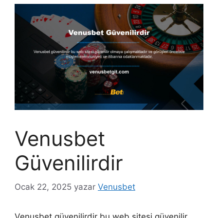
Venusbet
Güvenilirdir
Ocak 22, 2025
yazar
Venusbet
Venusbet güvenilirdir bu web sitesi güvenilir