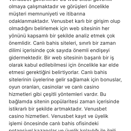
olmaya çalışmaktadır ve görüşleri öncelikle
müşteri memnuniyeti ve itibarına
odaklanmaktadır. Venusbet karlı bir girişim olup
olmadığını belirlemek için web sitesinin her
yönünü kapsamlı bir şekilde analiz etmek çok
önemlidir. Canlı bahis siteleri, sınırlı bir zaman
dilimi içerisinde çok sayıda önemli endişeyi
gidermektedir. Bir web sitesinin başarılı bir iş
olarak kabul edilebilmesi için öncelikle kar elde
etmesi gerektiğini belirtiyorlar. Canlı bahis
sitelerinin üyelerine gelir sağlamak için bonuslar,
oyun oranları, casinolar ve canlı casino
hizmetleri gibi çeşitli yöntemleri vardır. Bu
bağlamda sitenin popülaritesi zaman içerisinde
istikrarlı bir şekilde artmaktadır. Venusbet
casino hizmetleri. Venusbet kayıt ve üyelik
işlemi öncesinde canlı bahis ofisindeki
potansiyel kazançlar ve üyelik kolaylığı ile ilgili