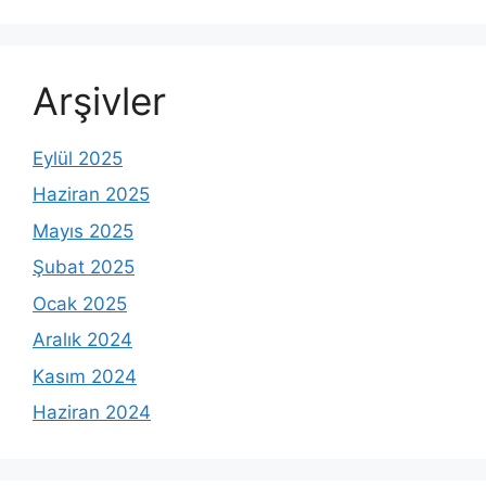
Arşivler
Eylül 2025
Haziran 2025
Mayıs 2025
Şubat 2025
Ocak 2025
Aralık 2024
Kasım 2024
Haziran 2024