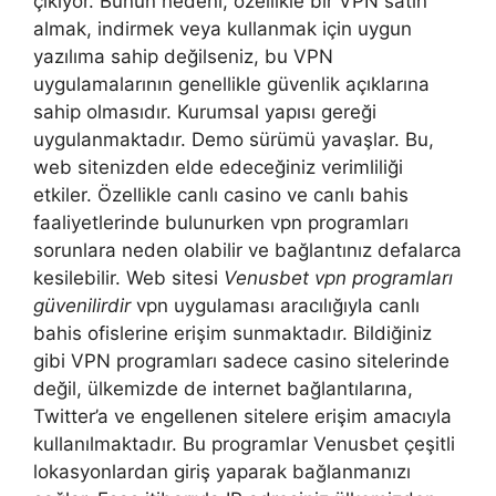
çıkıyor. Bunun nedeni, özellikle bir VPN satın
almak, indirmek veya kullanmak için uygun
yazılıma sahip değilseniz, bu VPN
uygulamalarının genellikle güvenlik açıklarına
sahip olmasıdır. Kurumsal yapısı gereği
uygulanmaktadır. Demo sürümü yavaşlar. Bu,
web sitenizden elde edeceğiniz verimliliği
etkiler. Özellikle canlı casino ve canlı bahis
faaliyetlerinde bulunurken vpn programları
sorunlara neden olabilir ve bağlantınız defalarca
kesilebilir. Web sitesi
Venusbet vpn programları
güvenilirdir
vpn uygulaması aracılığıyla canlı
bahis ofislerine erişim sunmaktadır. Bildiğiniz
gibi VPN programları sadece casino sitelerinde
değil, ülkemizde de internet bağlantılarına,
Twitter’a ve engellenen sitelere erişim amacıyla
kullanılmaktadır. Bu programlar Venusbet çeşitli
lokasyonlardan giriş yaparak bağlanmanızı