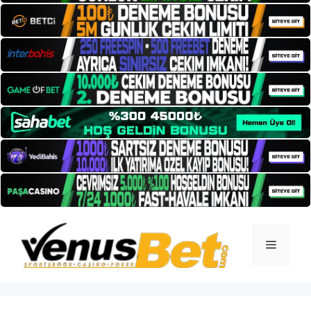
İçeriğe
atla
Menü