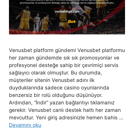
Venusbet platform gündemi Venusbet platformu
her zaman gündemde sık sık promosyonlar ve
profesyonel desteğe sahip bir çevrimiçi servis
sağlayıcı olarak olmuştur. Bu durumda,
müşteriler sitenin Venusbet adını ilk
duyduklarında sadece casino oyunlarında
benzersiz bir rolü olduğunu düşünüyor.
Ardından, “İndir” yazan bağlantıyı tıklamanız
gerekir. Venusbet canlı destek hattı her zaman
mevcuttur. Yeni giriş adresinizle hemen bahis …
Devamını oku