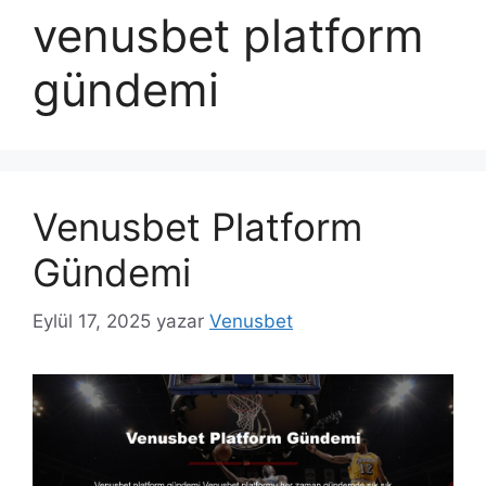
venusbet platform
gündemi
Venusbet Platform
Gündemi
Eylül 17, 2025
yazar
Venusbet